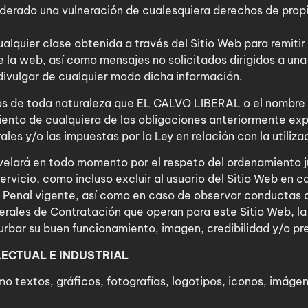
iderado una vulneración de cualesquiera derechos de propi
ualquier clase obtenida a través del Sitio Web para remiti
e la web, así como mensajes no solicitados dirigidos a un
 divulgar de cualquier modo dicha información.
cios de toda naturaleza que EL CALVO LIBERAL o el nombr
nto de cualquiera de las obligaciones anteriormente exp
les y/o las impuestas por la Ley en relación con la utiliza
elará en todo momento por el respeto del ordenamiento ju
Servicio, como incluso excluir al usuario del Sitio Web en c
o Penal vigente, así como en caso de observar conductas qu
rales de Contratación que operan para este Sitio Web, l
rbar su buen funcionamiento, imagen, credibilidad y/o pre
LECTUAL E INDUSTRIAL
mo textos, gráficos, fotografías, logotipos, iconos, imáge