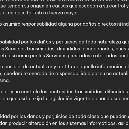
ue tengan su origen en causas que escapan a su control 
sas de caso fortuito o fuerza mayor.
no asumirá responsabilidad alguna por daños directos ni in
bilidad por los daños y perjuicios de toda naturaleza qu
os Servicios transmitidos, difundidos, almacenados, puesto
Web, así como por los Servicios prestados u ofertados por 
 posible, de actualizar y rectificar aquella información a
 quedará exonerada de responsabilidad por su no actualiz
isma.
olar, y no controla los contenidos transmitidos, difundidos
 en que así lo exija la legislación vigente o cuando sea re
idad por los daños y perjuicios de toda clase que puedan d
dan producir alteración en los sistemas informáticos, así