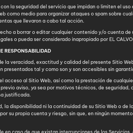
s con la seguridad del servicio que impidan o limiten el u
eb como medio para organizar ataques o spam sobre cualqui
entas que llevaron a cabo tal acción.
erecho a borrar o editar cualquier contenido y/o cuenta de
legales o pueda ser considerado inapropiado por EL CALV
DE RESPONSABILIDAD
a veracidad, exactitud y calidad del presente Sitio Web,
on presentados tal y como son y son accesibles sin garantí
el acceso al Sitio Web, así como la prestación de cualquie
previo aviso, ya sea por motivos técnicos, de seguridad, d
a justificada.
 la disponibilidad ni la continuidad de su Sitio Web o de los
 por su propia cuenta y riesgo, sin que, en ningún moment
n caso de que existan interrupciones de los Servicios, 